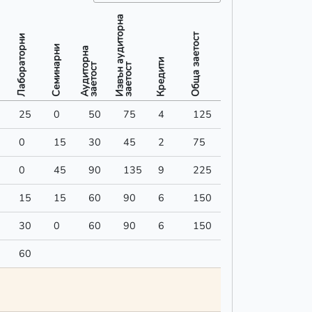
Извън аудиторна
Извън аудиторна
Обща заетост
Лабораторни
Обща заетост
Лабораторни
Семинарни
Aудиторна
Семинарни
Aудиторна
Кредити
Кредити
заетост
заетост
и
заетост
заетост
25
0
50
75
4
125
0
15
30
45
2
75
0
45
90
135
9
225
15
15
60
90
6
150
30
0
60
90
6
150
60