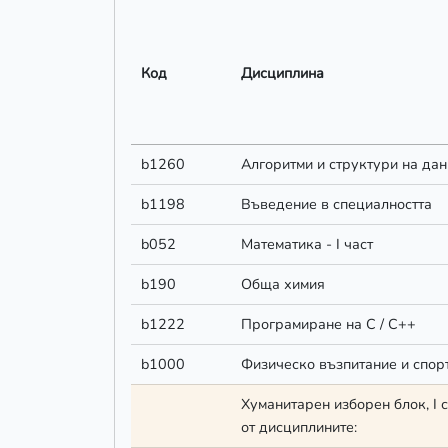
Код
Дисциплина
Код
Дисциплина
b1260
Алгоритми и структури на да
b1198
Въведение в специалността
b052
Математика - I част
b190
Обща химия
b1222
Програмиране на С / С++
b1000
Физическо възпитание и спор
Хуманитарен изборен блок, I с
от дисциплините: