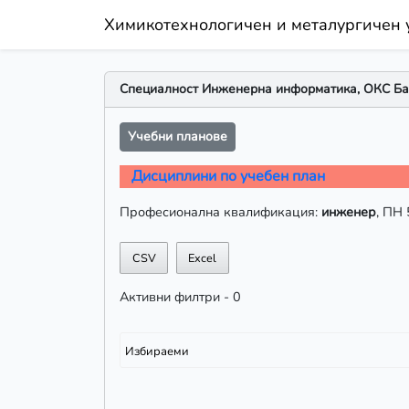
Химикотехнологичен и металургичен 
Специалност Инженерна информатика, ОКС Бак
Учебни планове
Дисциплини по учебен план
Професионална квалификация:
инженер
, ПН 
CSV
Excel
Активни филтри - 0